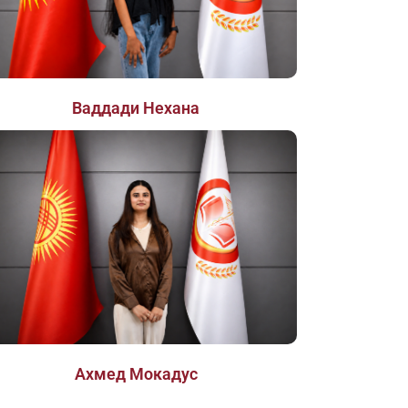
Ваддади Нехана
Ахмед Мокадус