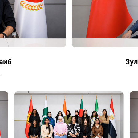
аиб
Зу
т