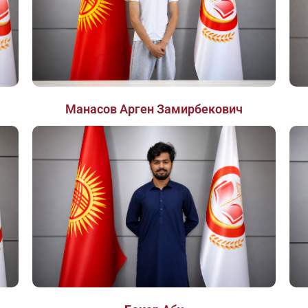
Манасов Арген Замирбекович