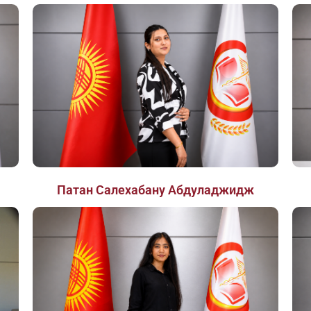
Патан Салехабану Абдуладжидж