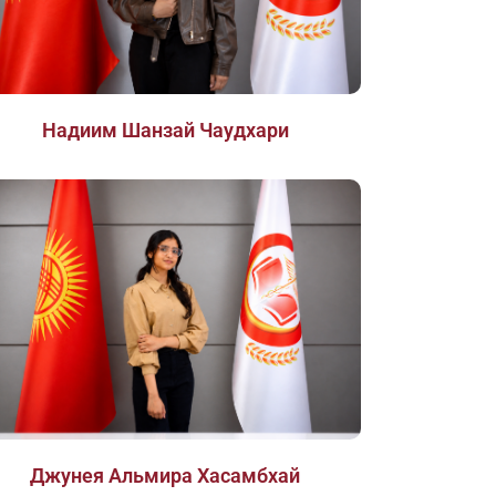
Надиим Шанзай Чаудхари
Джунея Альмира Хасамбхай