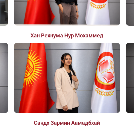
Хан Рехнума Нур Мохаммед
Сандх Зармин Аамадбхай