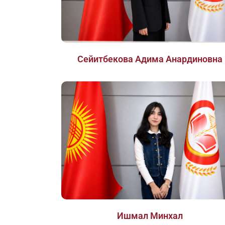
Сейитбекова Адима Анардиновна
Ишмал Минхал