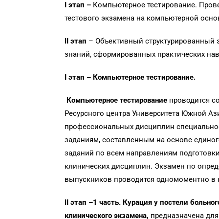
I
этап –
Компьютерное тестирование. Прове
тестового экзамена на компьютерной осно
II
этап
– Объективный структурированный э
знаний, сформированных практических на
I
этап – Компьютерное тестирование.
Компьютерное тестирование
проводится с
Ресурсного центра Университета Южной Аз
профессиональных дисциплин специальнос
заданиям, составленным на основе едино
заданий по всем направлениям подготовк
клинических дисциплин. Экзамен по опред
выпускников проводится одномоментно в 
II
этап –1 часть.
Курация у постели больног
клинического экзамена,
предназначена для