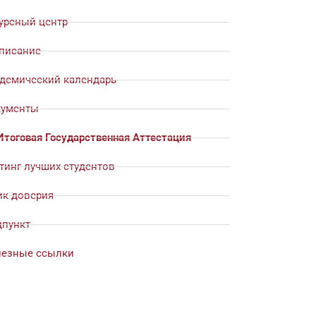
урсный центр
писание
демический календарь
ументы
Итоговая Государственная Аттестация
тинг лучших студентов
к доверия
пункт
езные ссылки