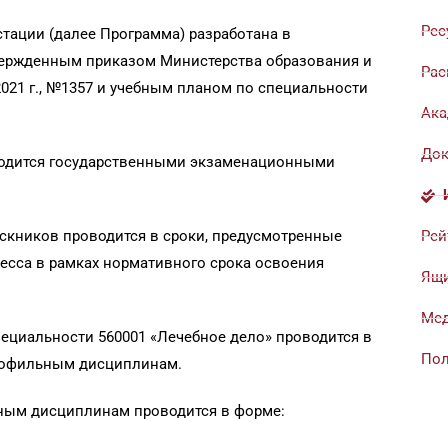
Рес
тации (далее Программа) разработана в
вержденным приказом Министерства образования и
Рас
021 г., №1357 и учебным планом по специальности
Ака
Док
оводится государственными экзаменационными
ускников проводится в сроки, предусмотренные
Рей
есса в рамках нормативного срока освоения
Ящи
Мед
пециальности 560001 «Лечебное дело» проводится в
Пол
рофильным дисциплинам.
ым дисциплинам проводится в форме: