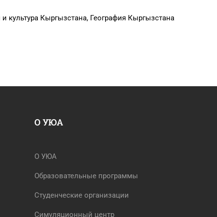
 и культура Кыргызстана, География Кыргызстана
О УЮА
О УЮА
Образовательные программы
Студенческие организации
Симуляционный центр