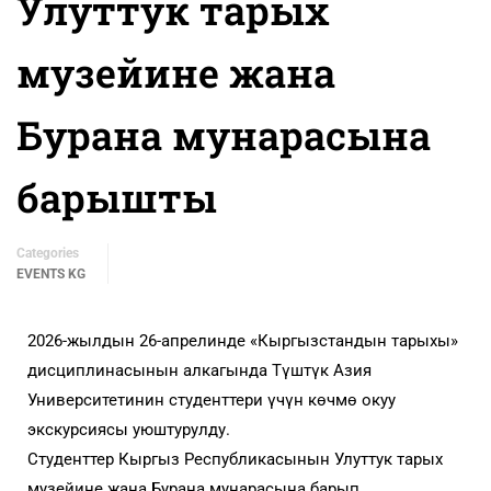
Улуттук тарых
музейине жана
Бурана мунарасына
барышты
Categories
EVENTS KG
2026-жылдын 26-апрелинде «Кыргызстандын тарыхы»
дисциплинасынын алкагында Түштүк Азия
Университетинин студенттери үчүн көчмө окуу
экскурсиясы уюштурулду.
Студенттер Кыргыз Республикасынын Улуттук тарых
музейине жана Бурана мунарасына барып,