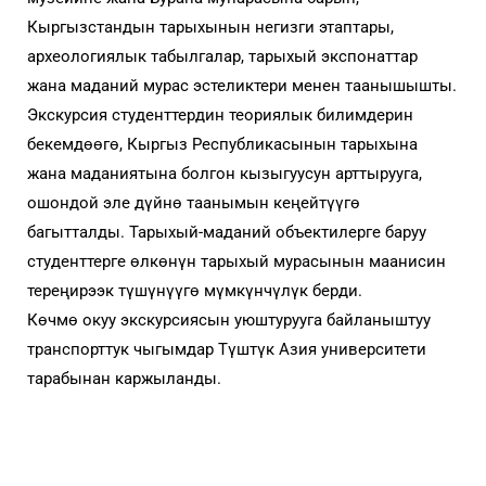
Кыргызстандын тарыхынын негизги этаптары,
археологиялык табылгалар, тарыхый экспонаттар
жана маданий мурас эстеликтери менен таанышышты.
Экскурсия студенттердин теориялык билимдерин
бекемдөөгө, Кыргыз Республикасынын тарыхына
жана маданиятына болгон кызыгуусун арттырууга,
ошондой эле дүйнө таанымын кеңейтүүгө
багытталды. Тарыхый-маданий объектилерге баруу
студенттерге өлкөнүн тарыхый мурасынын маанисин
тереңирээк түшүнүүгө мүмкүнчүлүк берди.
Көчмө окуу экскурсиясын уюштурууга байланыштуу
транспорттук чыгымдар Түштүк Азия университети
тарабынан каржыланды.