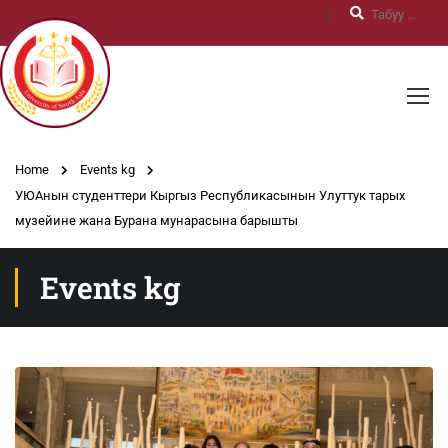
Home
Events kg
УЮАнын студенттери Кыргыз Республикасынын Улуттук тарых
музейине жана Бурана мунарасына барышты
Events kg