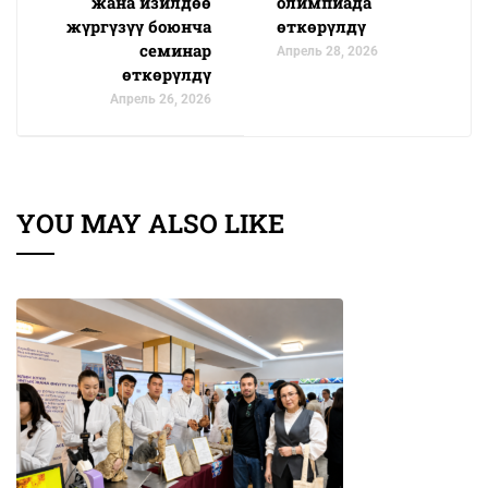
жана изилдөө
олимпиада
жүргүзүү боюнча
өткөрүлдү
семинар
Апрель 28, 2026
өткөрүлдү
Апрель 26, 2026
YOU MAY ALSO LIKE