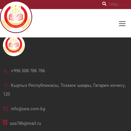
+996 508 786 786
Кыргыз Республикасы, Токмок шаары, Гагарин көчөсү,
120
info@usa.com.kg
usa786@mail.ru