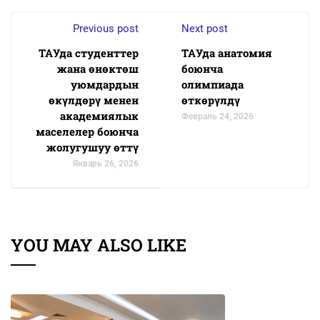
Previous post
Next post
ТАУда студенттер
ТАУда анатомия
жана өнөктөш
боюнча
уюмдардын
олимпиада
өкүлдөрү менен
өткөрүлдү
академиялык
Февраль 24, 2026
маселелер боюнча
жолугушуу өттү
Январь 26, 2026
YOU MAY ALSO LIKE