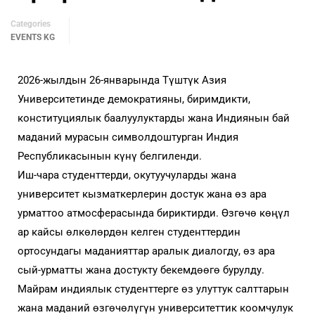
Categories
EVENTS KG
2026-жылдын 26-январында Түштүк Азия
Университетинде демократияны, биримдикти,
конституциялык баалуулуктарды жана Индиянын бай
маданий мурасын символдоштурган Индия
Республикасынын күнү белгиленди.
Иш-чара студенттерди, окутуучуларды жана
университет кызматкерлерин достук жана өз ара
урматтоо атмосферасында бириктирди. Өзгөчө көңүл
ар кайсы өлкөлөрдөн келген студенттердин
ортосундагы маданияттар аралык диалогду, өз ара
сый-урматты жана достукту бекемдөөгө бурулду.
Майрам индиялык студенттерге өз улуттук салттарын
жана маданий өзгөчөлүгүн университеттик коомчулук