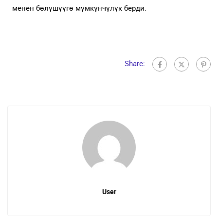
менен бөлүшүүгө мүмкүнчүлүк берди.
Share:
User