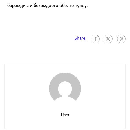
биримдикти бекемдөөгө өбөлгө түздү.
Share:
User