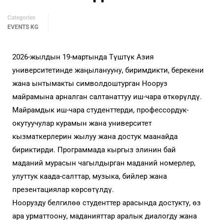
Categories
EVENTS KG
2026-жылдын 19-мартында Түштүк Азия
университетинде жаңыланууну, биримдикти, берекени
жана ынтымакты символдоштурган Нооруз
майрамына арналган салтанаттуу иш-чара өткөрүлдү.
Майрамдык иш-чара студенттерди, профессордук-
окутуучулар курамын жана университет
кызматкерлерин жылуу жана достук маанайда
бириктирди. Программада кыргыз элинин бай
маданий мурасын чагылдырган маданий номерлер,
улуттук каада-салттар, музыка, бийлер жана
презентациялар көрсөтүлдү.
Ноорузду белгилөө студенттер арасында достукту, өз
ара урматтоону, маданияттар аралык диалогду жана