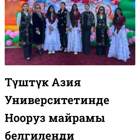
Түштүк Азия
Университетинде
Нооруз майрамы
белгиленди