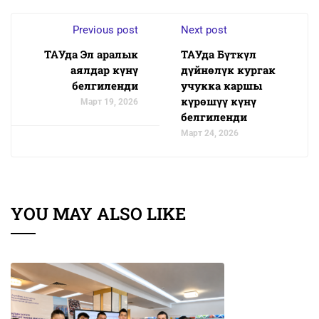
Previous post
Next post
ТАУда Эл аралык
ТАУда Бүткүл
аялдар күнү
дүйнөлүк кургак
белгиленди
учукка каршы
күрөшүү күнү
Март 19, 2026
белгиленди
Март 24, 2026
YOU MAY ALSO LIKE