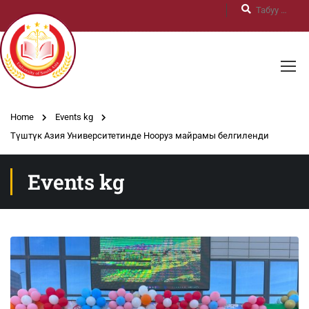
Home
Events kg
Түштүк Азия Университетинде Нооруз майрамы белгиленди
Events kg